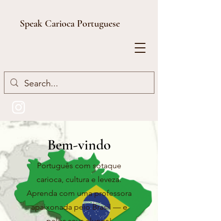
Speak Carioca Portuguese
Bem-vindo
Português com sotaque
carioca, cultura e leveza.
Aprenda com uma professora
apaixonada pelo Brasil — e
pelos seus alunos!