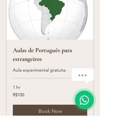
Aulas de Português para
estrangeiros
Aula experimental gratuita.
1 hr
100
R$100
Brazilian
reals
Book Now